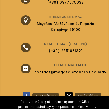
(+30) 6977075033
ΕΠΙΣΚΕΦΘΕΊΤΕ ΜΑΣ

Μεγάλου Αλεξάνδρου 9, Παραλία
Κατερίνης 60100
ΚΑΛΈΣΤΕ ΜΑΣ (ΣΤΑΘΕΡΌ)

(+30) 2351061321
ΣΤΕΊΛΤΕ ΜΑΣ EMAIL

contact@megasalexandros.holiday
Ακολουθήστε
Ακολουθήστε
Για την καλύτερη εξυπηρέτησή σας, η σελίδα
megasalexandros.holiday χρησιμοποιεί cookies. Με την